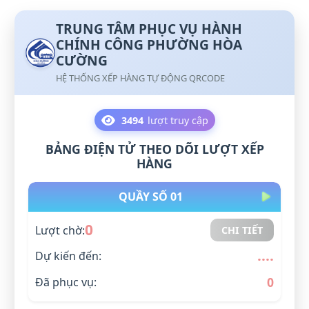
TRUNG TÂM PHỤC VỤ HÀNH
CHÍNH CÔNG PHƯỜNG HÒA
CƯỜNG
HỆ THỐNG XẾP HÀNG TỰ ĐỘNG QRCODE
3494
lượt truy cập
BẢNG ĐIỆN TỬ THEO DÕI LƯỢT XẾP
HÀNG
QUẦY SỐ 01
0
Lượt chờ:
CHI TIẾT
....
Dự kiến đến:
0
Đã phục vụ: